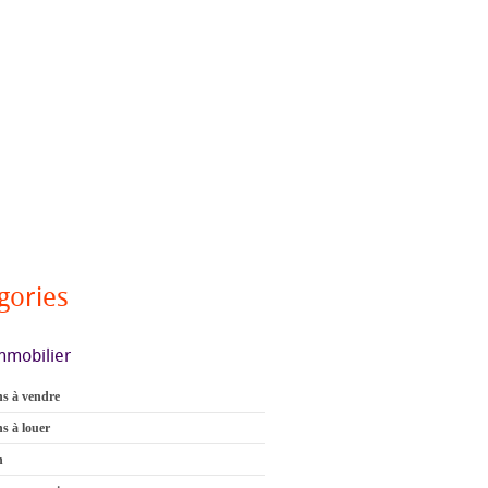
gories
mmobilier
s à vendre
s à louer
n