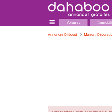
Voitures
Immobil
Annonces Djibouti
Maison, Décorati
Terrain
Locaux commerciaux
Emplois & Services
Emplois
Services
Matériel professionnel