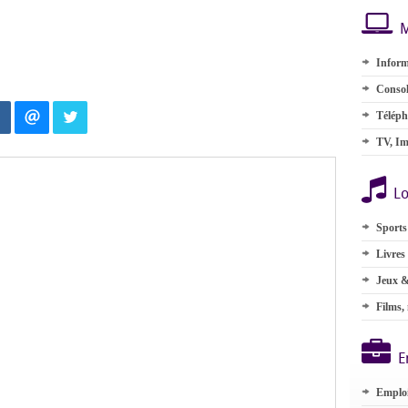
M
Inform
Consol
Téléph
TV, Im
Lo
Sports
Livres
Jeux &
Films,
E
Emplo