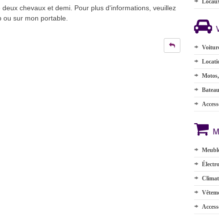
Locau
deux chevaux et demi. Pour plus d'informations, veuillez
 ou sur mon portable.
Voitur
Locati
Motos,
Batea
Accesso
M
Meuble
Électr
Climat
Vêteme
Access