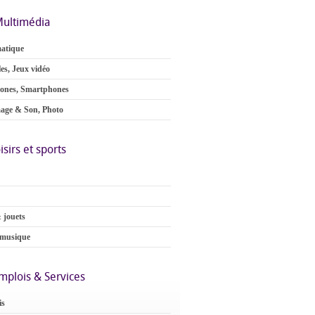
ultimédia
atique
es, Jeux vidéo
ones, Smartphones
age & Son, Photo
isirs et sports
 jouets
 musique
mplois & Services
is