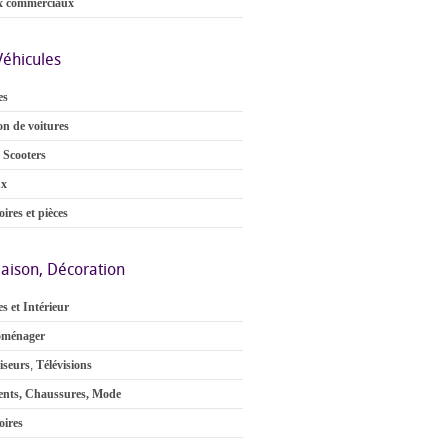
x commerciaux
Véhicules
es
on de voitures
 Scooters
ux
ires et pièces
aison, Décoration
s et Intérieur
oménager
iseurs
,
Télévisions
nts, Chaussures, Mode
oires