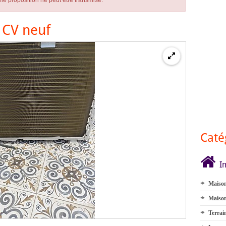
ne proposition ne peut être transmise.
 CV neuf
Caté
I
Maison
Maison
Terrai