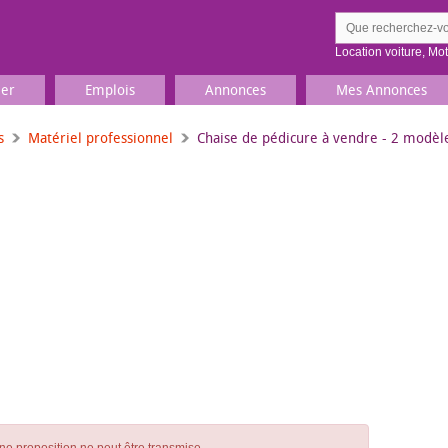
Location voiture
,
Mo
ier
Emplois
Annonces
Mes Annonces
s
Matériel professionnel
Chaise de pédicure à vendre - 2 modèl
Comment ç
Prenez une jolie photo du
Décrivez 
TV, Image & Son, Photo
Loisirs et sports
Sports
,
Livres
Jeux & jouets
Films, musique