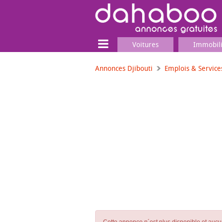
Voitures
Immobil
Annonces Djibouti
Emplois & Service
Terrain
Locaux commerciaux
Emplois & Services
Emplois
Services
Matériel professionnel