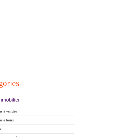
gories
mmobilier
s à vendre
s à louer
n