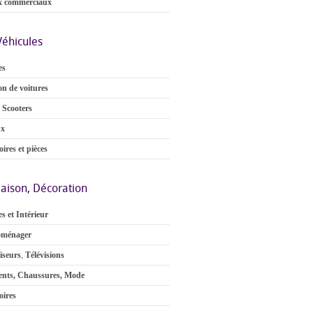
x commerciaux
Véhicules
es
on de voitures
 Scooters
ux
ires et pièces
aison, Décoration
s et Intérieur
oménager
iseurs
,
Télévisions
nts, Chaussures, Mode
oires