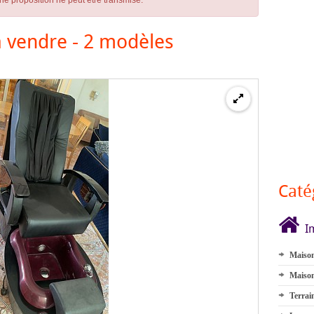
ne proposition ne peut être transmise.
à vendre - 2 modèles
Caté
I
Maison
Maison
Terrai