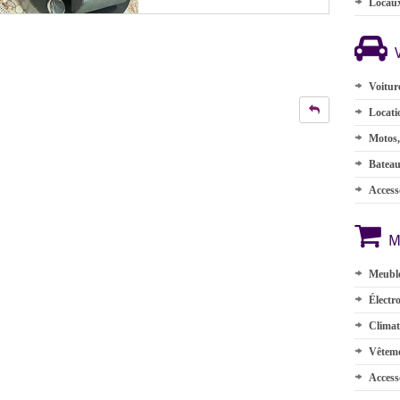
Locau
Voitur
Locati
Motos,
Batea
Accesso
M
Meuble
Électr
Climat
Vêteme
Access