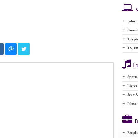
M
Inform
Consol
Téléph
TV, Im
Lo
Sports
Livres
Jeux &
Films,
E
Emplo