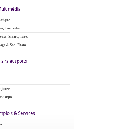
ultimédia
atique
es, Jeux vidéo
ones, Smartphones
age & Son, Photo
isirs et sports
 jouets
 musique
mplois & Services
is