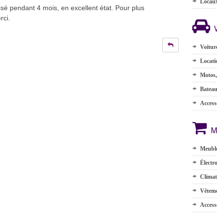
Locau
sé pendant 4 mois, en excellent état. Pour plus
rci.
Voitur
Locati
Motos,
Batea
Accesso
M
Meuble
Électr
Climat
Vêteme
Access