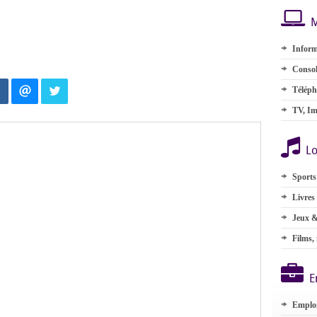
M
Inform
Consol
Téléph
TV, Im
Lo
Sports
Livres
Jeux &
Films,
E
Emplo