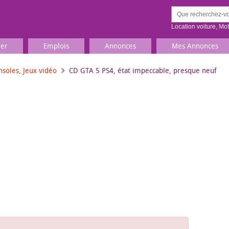
Location voiture
,
Mo
ier
Emplois
Annonces
Mes Annonces
nsoles, Jeux vidéo
CD GTA 5 PS4, état impeccable, presque neuf
Comment ç
Prenez une jolie photo du
Décrivez 
TV, Image & Son, Photo
Loisirs et sports
Sports
,
Livres
Jeux & jouets
Films, musique