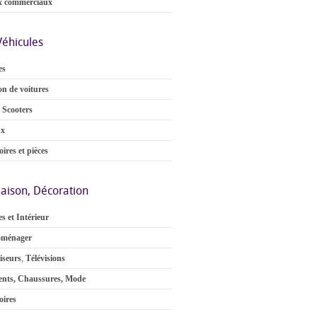
x commerciaux
Véhicules
es
on de voitures
 Scooters
ux
ires et pièces
aison, Décoration
s et Intérieur
oménager
iseurs
,
Télévisions
nts, Chaussures, Mode
oires