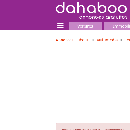
Voitures
Immobil
Annonces Djibouti
Multimédia
Co
Terrain
Locaux commerciaux
Emplois & Services
Emplois
Services
Matériel professionnel