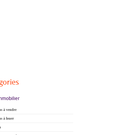
gories
mmobilier
s à vendre
s à louer
n