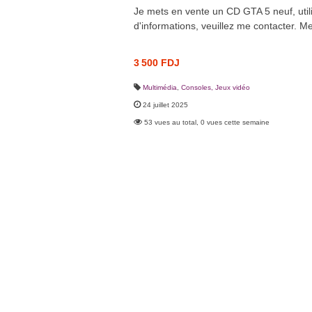
Je mets en vente un CD GTA 5 neuf, utili
d'informations, veuillez me contacter. Me
3 500 FDJ
Multimédia
,
Consoles, Jeux vidéo
24 juillet 2025
53 vues au total, 0 vues cette semaine