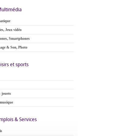
ultimédia
atique
es, Jeux vidéo
ones, Smartphones
age & Son, Photo
isirs et sports
 jouets
 musique
mplois & Services
is