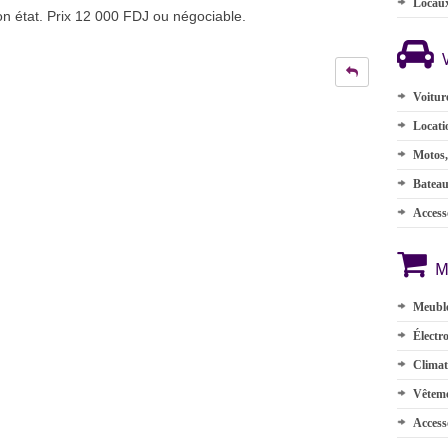
Locau
bon état. Prix 12 000 FDJ ou négociable.
Voitur
Locati
Motos,
Batea
Accesso
M
Meuble
Électr
Climat
Vêteme
Access