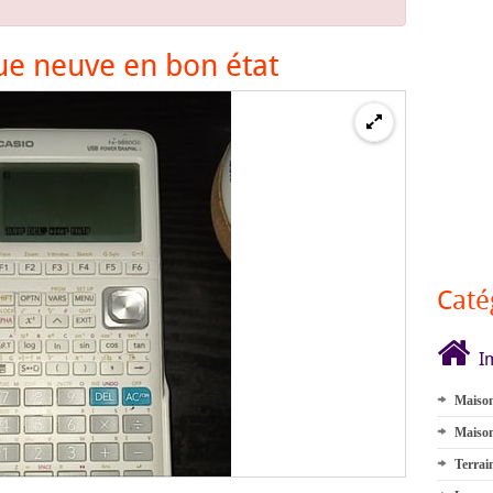
ue neuve en bon état
Caté
I
Maison
Maison
Terrai