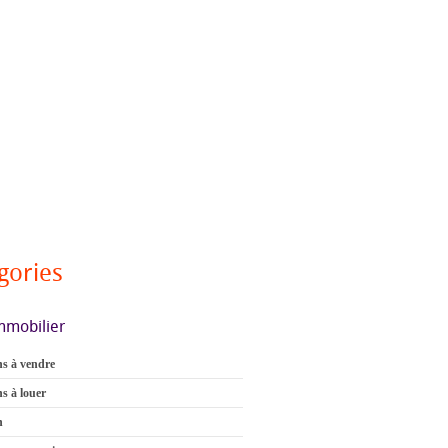
gories
mmobilier
s à vendre
s à louer
n