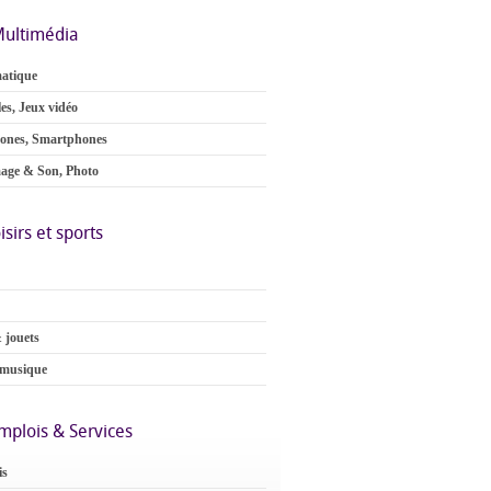
ultimédia
atique
es, Jeux vidéo
ones, Smartphones
age & Son, Photo
isirs et sports
 jouets
 musique
mplois & Services
is