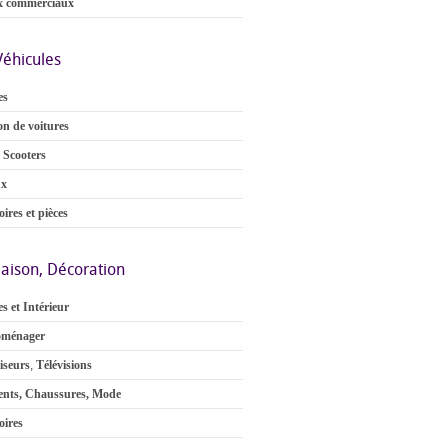
x commerciaux
Véhicules
es
on de voitures
 Scooters
ux
ires et pièces
aison, Décoration
s et Intérieur
oménager
iseurs
,
Télévisions
nts, Chaussures, Mode
oires