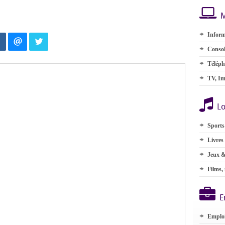
M
Inform
Consol
Téléph
TV, Im
Lo
Sports
Livres
Jeux &
Films,
E
Emplo