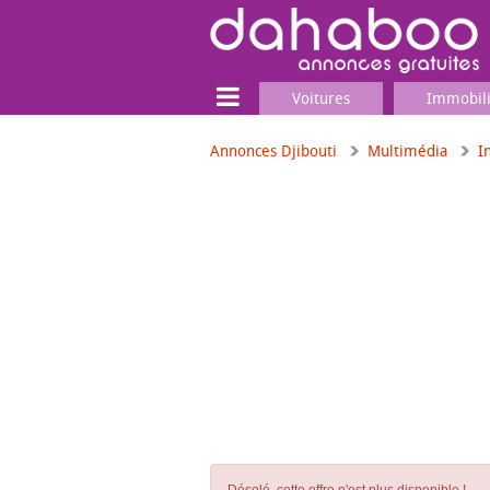
Voitures
Immobil
Annonces Djibouti
Multimédia
I
Terrain
Locaux commerciaux
Emplois & Services
Emplois
Services
Matériel professionnel