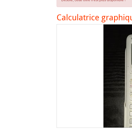
Désolé, cette offre n'est plus disponible !
Calculatrice graphiq