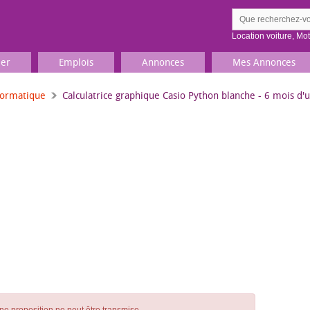
Location voiture
,
Mo
ier
Emplois
Annonces
Mes Annonces
formatique
Calculatrice graphique Casio Python blanche - 6 mois d'ut
Comment ç
Prenez une jolie photo du
Décrivez 
TV, Image & Son, Photo
Loisirs et sports
Sports
,
Livres
Jeux & jouets
Films, musique