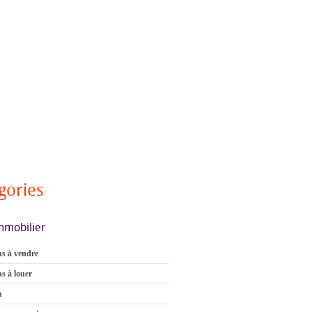
gories
mmobilier
s à vendre
s à louer
n