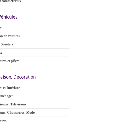
x commerciaux
Véhicules
es
on de voitures
 Scooters
ux
ires et pièces
aison, Décoration
s et Intérieur
oménager
iseurs
,
Télévisions
nts, Chaussures, Mode
oires