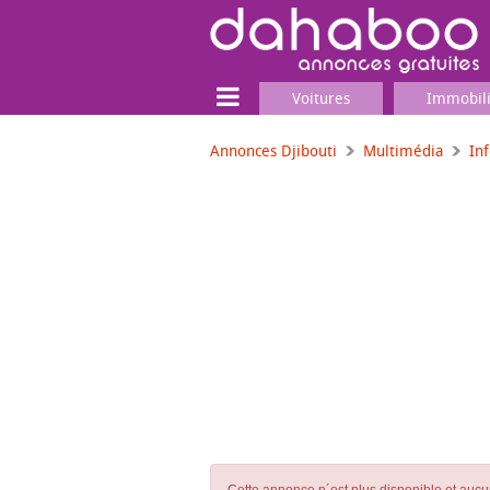
Voitures
Immobil
Annonces Djibouti
Multimédia
In
Terrain
Locaux commerciaux
Emplois & Services
Emplois
Services
Matériel professionnel