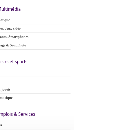
ultimédia
atique
es, Jeux vidéo
ones, Smartphones
age & Son, Photo
isirs et sports
 jouets
 musique
mplois & Services
is