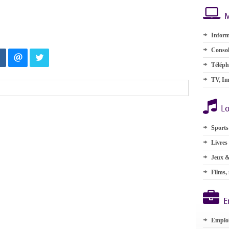
M
Inform
Consol
Téléph
TV, Im
Lo
Sports
Livres
Jeux &
Films,
E
Emplo