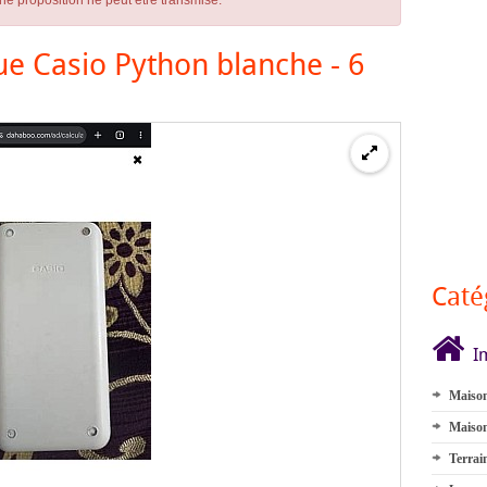
ne proposition ne peut être transmise.
ue Casio Python blanche - 6
Caté
I
Maison
Maison
Terrai