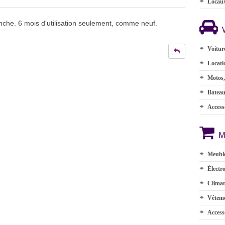
Locau
nche. 6 mois d'utilisation seulement, comme neuf.
Voitur
Locati
Motos,
Batea
Accesso
M
Meuble
Électr
Climat
Vêteme
Access