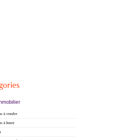
gories
mmobilier
s à vendre
s à louer
n