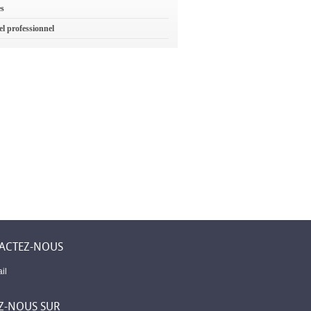
es
el professionnel
ACTEZ-NOUS
il
Z-NOUS SUR