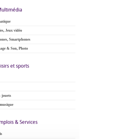
ultimédia
atique
es, Jeux vidéo
ones, Smartphones
age & Son, Photo
isirs et sports
 jouets
 musique
mplois & Services
is