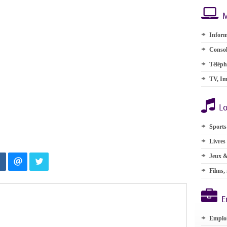
M
Inform
Consol
Téléph
TV, Im
Lo
Sports
Livres
Jeux &
Films,
E
Emplo