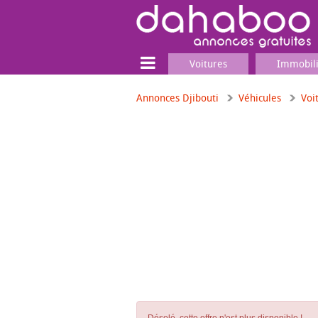
Voitures
Immobil
Annonces Djibouti
Véhicules
Voi
Terrain
Locaux commerciaux
Emplois & Services
Emplois
Services
Matériel professionnel