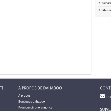
Servic
Matéri
TI
À PROPOS DE DAHABOO
CONT
À propos
Ema
Boutiques dahaboo
Promouvoir une annonce
SUIVE