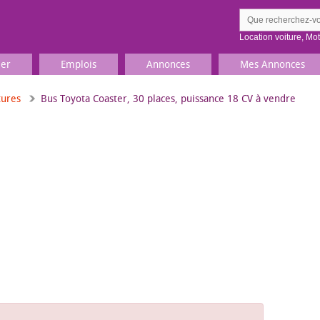
Location voiture
,
Mo
ier
Emplois
Annonces
Mes Annonces
tures
Bus Toyota Coaster, 30 places, puissance 18 CV à vendre
Comment ç
Prenez une jolie photo du
Décrivez 
TV, Image & Son, Photo
Loisirs et sports
Sports
,
Livres
Jeux & jouets
Films, musique