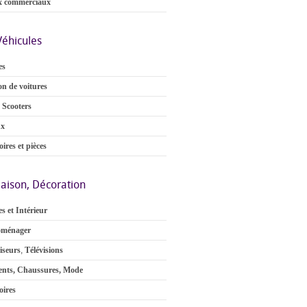
x commerciaux
Véhicules
es
on de voitures
 Scooters
ux
ires et pièces
aison, Décoration
s et Intérieur
oménager
iseurs
,
Télévisions
nts, Chaussures, Mode
oires