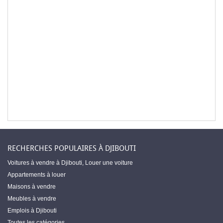
RECHERCHES POPULAIRES À DJIBOUTI
Voitures à vendre à Djibouti
,
Louer une voiture
Appartements à louer
Maisons à vendre
Meubles à vendre
Emplois à Djibouti
Toutes les catégories