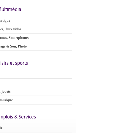
ultimédia
atique
es, Jeux vidéo
ones, Smartphones
age & Son, Photo
isirs et sports
 jouets
 musique
mplois & Services
is