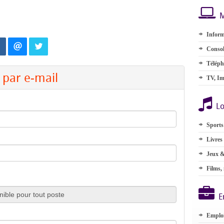
M
Inform
Consol
Téléph
par e-mail
TV, Im
Lo
Sports
Livres
Jeux &
Films,
E
Emplo