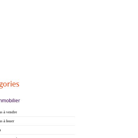
gories
mmobilier
s à vendre
s à louer
n