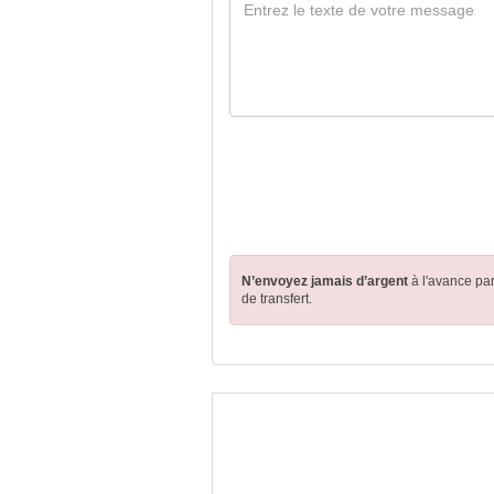
N’envoyez jamais d’argent
à l'avance pa
de transfert.