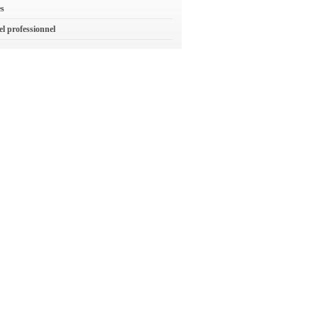
es
el professionnel