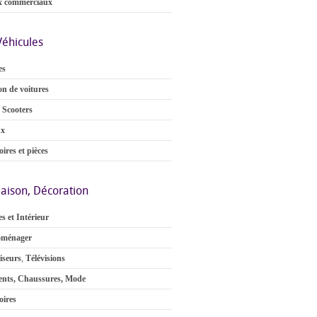
x commerciaux
Véhicules
es
on de voitures
 Scooters
ux
ires et pièces
aison, Décoration
s et Intérieur
oménager
iseurs
,
Télévisions
nts, Chaussures, Mode
oires