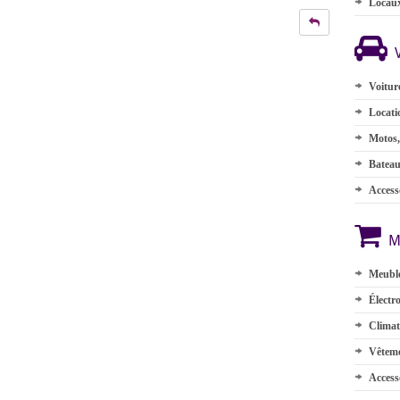
Locau
Voitur
Locati
Motos,
Batea
Accesso
M
Meuble
Électr
Climat
Vêteme
Access