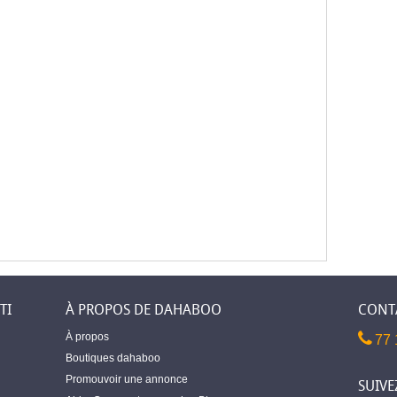
TI
À PROPOS DE DAHABOO
CONT
À propos
77 
Boutiques dahaboo
Promouvoir une annonce
SUIVE