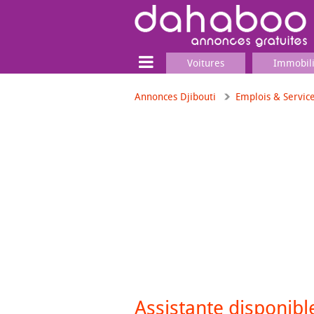
Voitures
Immobil
Annonces Djibouti
Emplois & Servic
Terrain
Locaux commerciaux
Emplois & Services
Emplois
Services
Matériel professionnel
Assistante disponibl