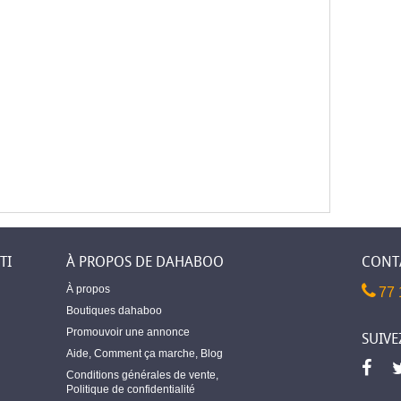
TI
À PROPOS DE DAHABOO
CONT
À propos
77 
Boutiques dahaboo
Promouvoir une annonce
SUIVE
Aide
,
Comment ça marche
,
Blog
Conditions générales de vente
,
Politique de confidentialité