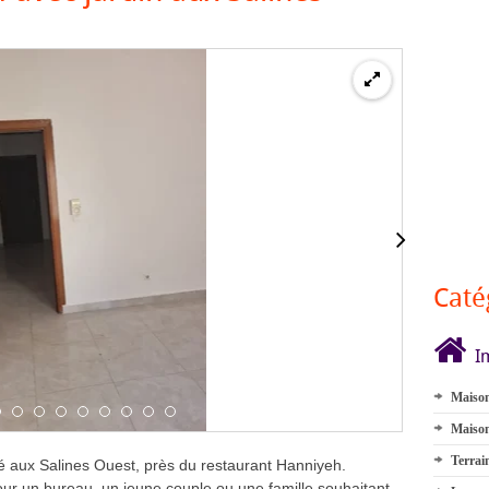
Premium
Caté
I
Maison
Maison
Terrai
é aux Salines Ouest, près du restaurant Hanniyeh.
ur un bureau, un jeune couple ou une famille souhaitant