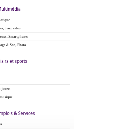
ultimédia
atique
es, Jeux vidéo
ones, Smartphones
age & Son, Photo
isirs et sports
 jouets
 musique
mplois & Services
is