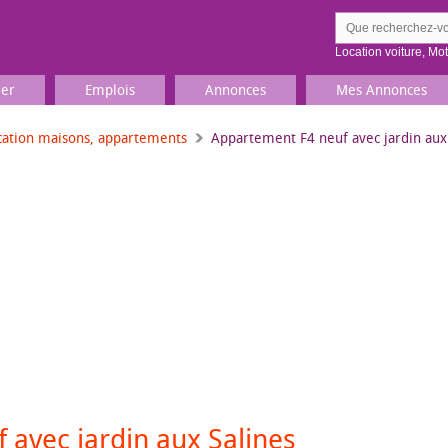
Location voiture
,
Mo
ier
Emplois
Annonces
Mes Annonces
cation maisons, appartements
Appartement F4 neuf avec jardin aux
Comment ç
Prenez une jolie photo du
Décrivez 
TV, Image & Son, Photo
Loisirs et sports
Sports
,
Livres
Jeux & jouets
Films, musique
 avec jardin aux Salines