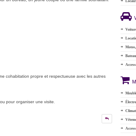
Locau
Voitur
Locati
Motos,
Batea
Accesso
une cohabitation propre et respectueuse avec les autres
M
Meuble
ou pour organiser une visite.
Électr
Climat
Vêteme
Access