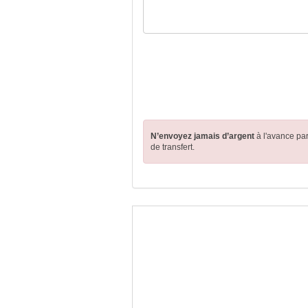
N’envoyez jamais d’argent
à l'avance pa
de transfert.