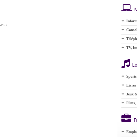
M
Inform
d'hui
Consol
Téléph
TV, Im
Lo
Sports
Livres
Jeux &
Films,
E
Emplo