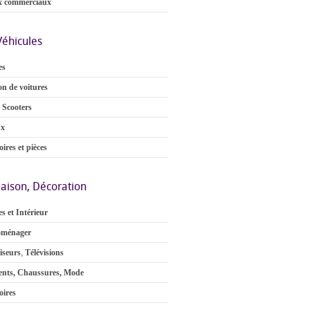
x commerciaux
Véhicules
es
on de voitures
 Scooters
ux
ires et pièces
aison, Décoration
s et Intérieur
oménager
iseurs
,
Télévisions
nts, Chaussures, Mode
oires