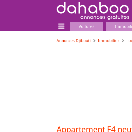
Voitures
Immobil
Annonces Djibouti
Immobilier
Lo
Terrain
Locaux commerciaux
Emplois & Services
Emplois
Services
Matériel professionnel
Appartement F4 neuf