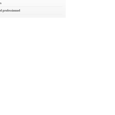
es
el professionnel