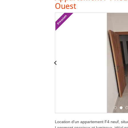
Ouest
Premium
Location d'un appartement F4 neuf, situ
Logement spacieux et lumineux, idéal po