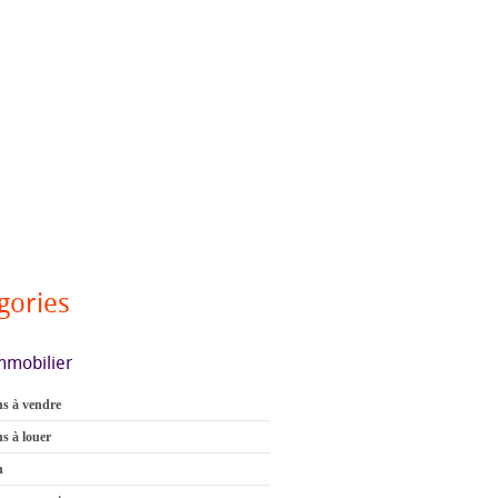
gories
mmobilier
s à vendre
s à louer
n