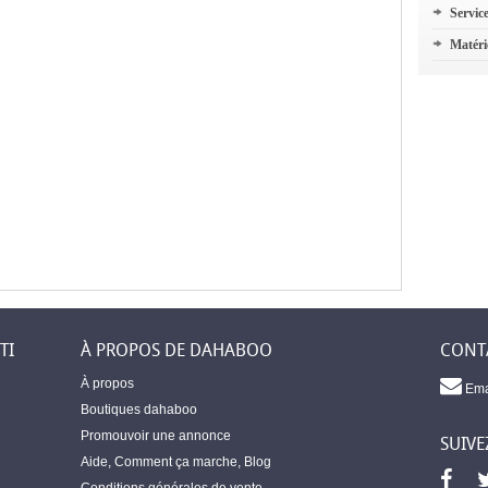
Servic
Matéri
TI
À PROPOS DE DAHABOO
CONT
À propos
Ema
Boutiques dahaboo
Promouvoir une annonce
SUIVE
Aide
,
Comment ça marche
,
Blog
Conditions générales de vente
,