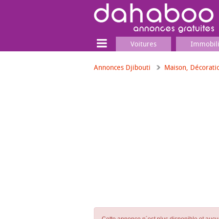
Voitures
Immobil
Annonces Djibouti
Maison, Décorati
Terrain
Locaux commerciaux
Emplois & Services
Emplois
Services
Matériel professionnel