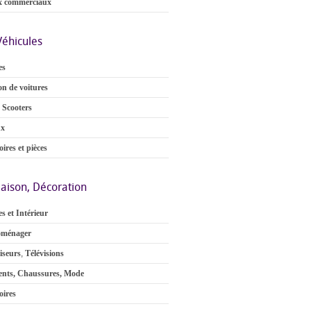
x commerciaux
Véhicules
es
on de voitures
 Scooters
ux
ires et pièces
aison, Décoration
s et Intérieur
oménager
iseurs
,
Télévisions
nts, Chaussures, Mode
oires