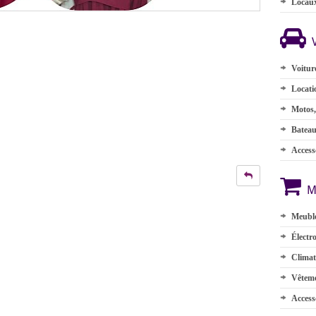
Locau
Voitur
Locati
Motos,
Batea
Accesso
M
Meuble
Électr
Climat
Vêteme
Access