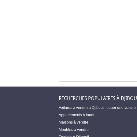
RECHERCHES POPULAIRES À DJIBOU
Voitures à vendre à Djibouti
,
Louer une voiture
Appartements à louer
Maisons à vendre
Meubles à vendre
Emplois à Djibouti