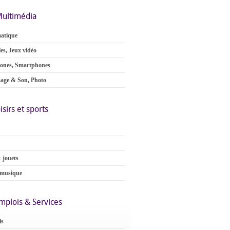
ultimédia
atique
es, Jeux vidéo
ones, Smartphones
age & Son, Photo
isirs et sports
 jouets
 musique
mplois & Services
is