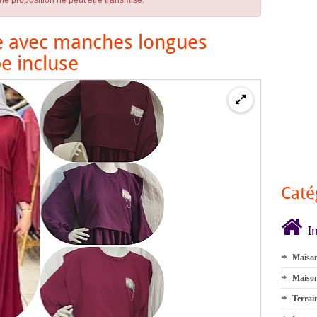
ne proposition ne peut être transmise.
e avec manches longues
e incluse
Caté
I
Maison
Maison
Terrai