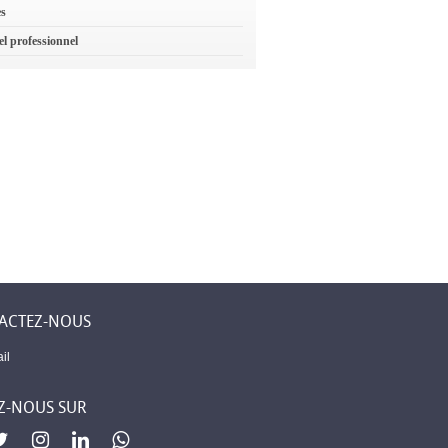
es
el professionnel
ACTEZ-NOUS
il
Z-NOUS SUR