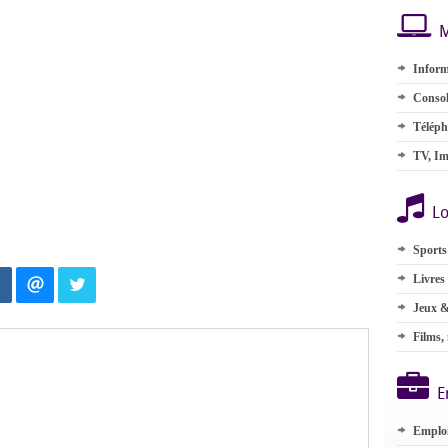
M
Inform
Consol
Téléph
TV, Im
Lo
Sports
Livres
Jeux &
Films,
E
Emplo