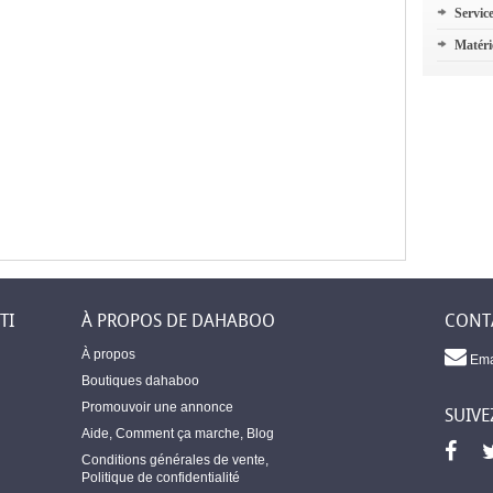
Servic
Matéri
TI
À PROPOS DE DAHABOO
CONT
À propos
Ema
Boutiques dahaboo
Promouvoir une annonce
SUIVE
Aide
,
Comment ça marche
,
Blog
Conditions générales de vente
,
Politique de confidentialité