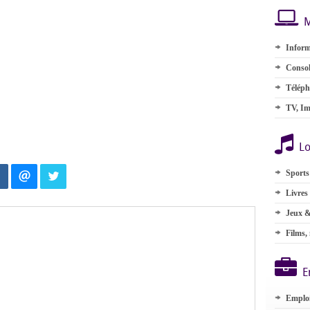
M
Inform
Consol
Téléph
TV, Im
Lo
Sports
Livres
Jeux &
Films,
E
Emplo