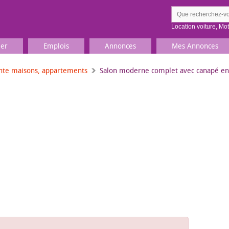
Location voiture
,
Mo
ier
Emplois
Annonces
Mes Annonces
nte maisons, appartements
Salon moderne complet avec canapé en 
Comment ç
Prenez une jolie photo du
Décrivez 
TV, Image & Son, Photo
Loisirs et sports
Sports
,
Livres
Jeux & jouets
Films, musique