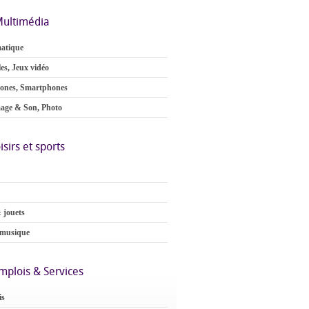
ultimédia
atique
es, Jeux vidéo
ones, Smartphones
age & Son, Photo
isirs et sports
 jouets
 musique
mplois & Services
is