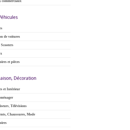
x commerciaux
Véhicules
es
on de voitures
 Scooters
ux
ires et pièces
aison, Décoration
s et Intérieur
oménager
iseurs
,
Télévisions
nts, Chaussures, Mode
oires