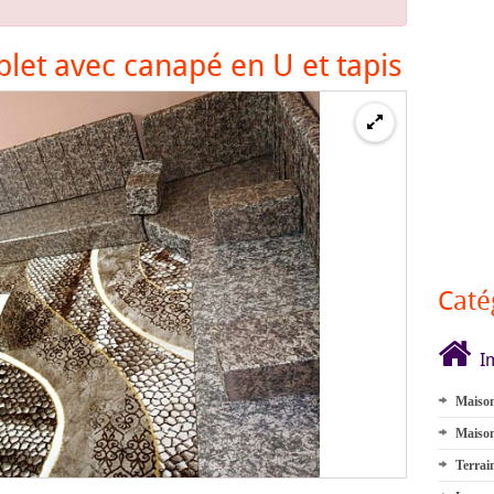
et avec canapé en U et tapis
Caté
I
Maison
Maison
Terrai