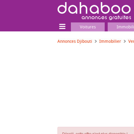
Voitures
Immobil
Annonces Djibouti
Immobilier
Ve
Terrain
Locaux commerciaux
Emplois & Services
Emplois
Services
Matériel professionnel