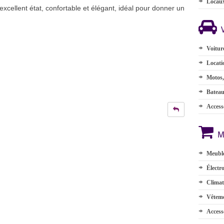
Locau
xcellent état, confortable et élégant, idéal pour donner un
Voitur
Locati
Motos,
Batea
Accesso
M
Meuble
Électr
Climat
Vêteme
Access