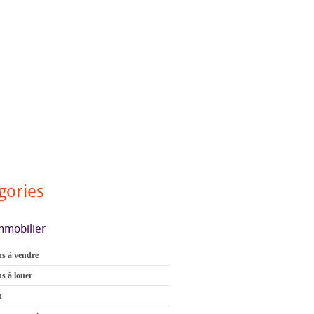
gories
mmobilier
s à vendre
s à louer
n