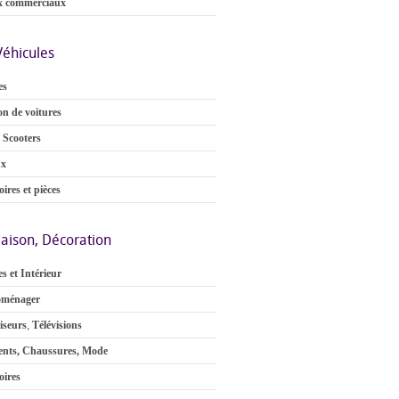
x commerciaux
Véhicules
es
on de voitures
 Scooters
ux
ires et pièces
aison, Décoration
s et Intérieur
oménager
iseurs
,
Télévisions
nts, Chaussures, Mode
oires