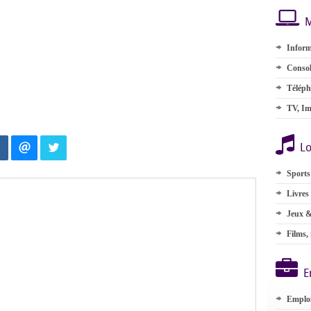
M
Inform
Consol
Téléph
TV, Im
Lo
Sports
Livres
Jeux &
Films,
E
Emplo