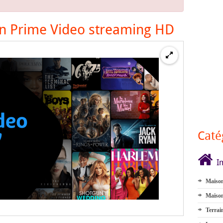
 Prime Video streaming HD
Caté
I
Maison
Maison
Terrai