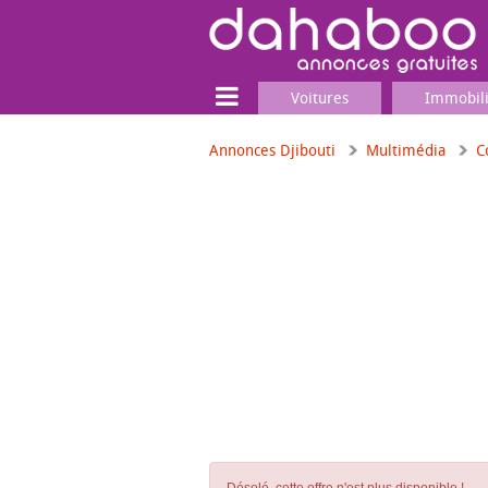
Voitures
Immobil
Annonces Djibouti
Multimédia
C
Terrain
Locaux commerciaux
Emplois & Services
Emplois
Services
Matériel professionnel