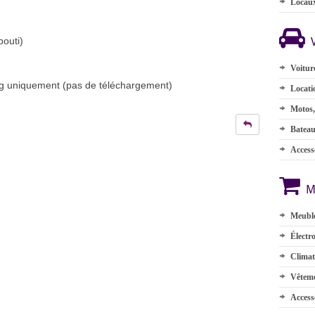
Locau
bouti)
Voitur
ng uniquement (pas de téléchargement)
Locati
Motos,
Batea
Accesso
M
Meuble
Électr
Climat
Vêteme
Access