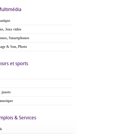
ultimédia
atique
es, Jeux vidéo
ones, Smartphones
age & Son, Photo
isirs et sports
 jouets
 musique
mplois & Services
is