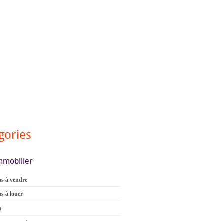
gories
mmobilier
s à vendre
s à louer
n