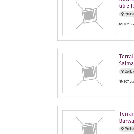
titre 
Balb
102 vue
Terra
Salma
Balb
307 vue
Terrai
Barwa
Balb