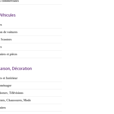
x commerciaux
Véhicules
es
on de voitures
 Scooters
ux
ires et pièces
aison, Décoration
s et Intérieur
oménager
iseurs
,
Télévisions
nts, Chaussures, Mode
oires