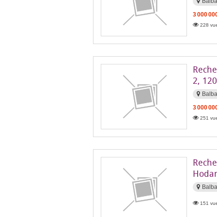
Balb
3 000 00
228 vue
Reche
2, 120
Balb
3 000 00
251 vue
Reche
Hodan
Balb
151 vue