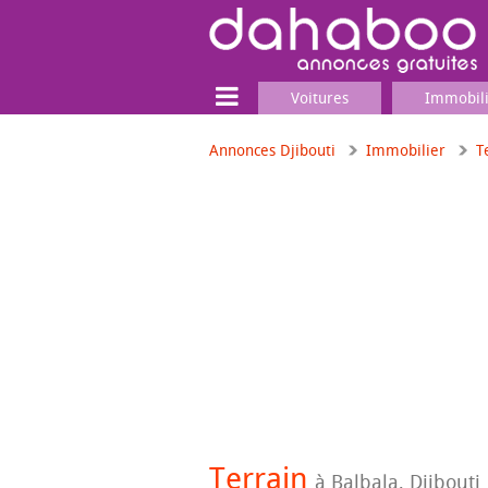
Voitures
Immobil
Annonces Djibouti
Immobilier
T
Terrain
Locaux commerciaux
Emplois & Services
Emplois
Services
Matériel professionnel
Terrain
à Balbala, Djibouti