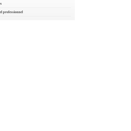
es
el professionnel