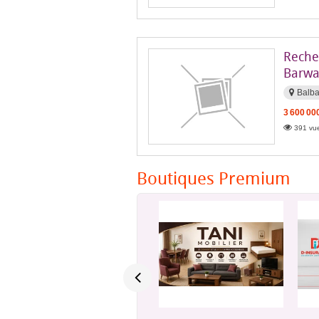
Reche
Barwa
Balb
3 600 00
391 vue
Boutiques Premium