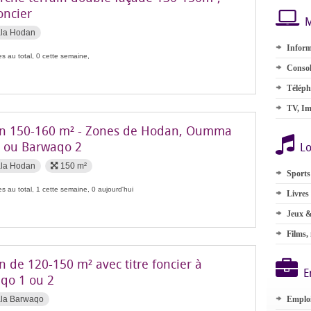
foncier
M
ala Hodan
Inform
s au total, 0 cette semaine,
Consol
Téléph
TV, Im
in 150-160 m² - Zones de Hodan, Oumma
 ou Barwaqo 2
Lo
ala Hodan
150 m²
Sports
s au total, 1 cette semaine, 0 aujourd'hui
Livres
Jeux &
Films,
n de 120-150 m² avec titre foncier à
E
qo 1 ou 2
ala Barwaqo
Emplo