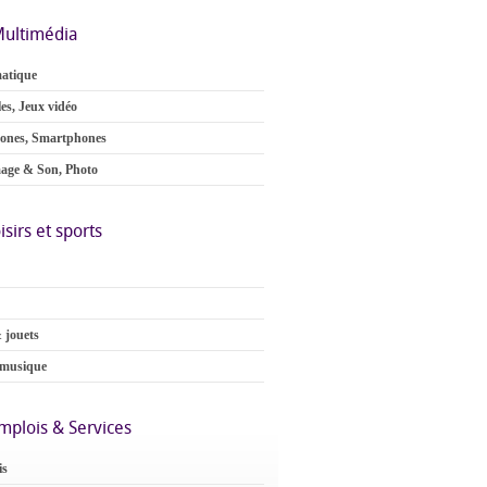
ultimédia
atique
es, Jeux vidéo
ones, Smartphones
age & Son, Photo
isirs et sports
 jouets
 musique
mplois & Services
is