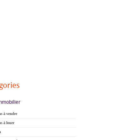
gories
mmobilier
s à vendre
s à louer
n