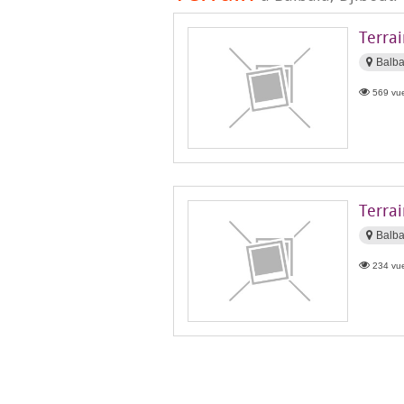
Terrai
Balba
569 vue
Terra
Balb
234 vue