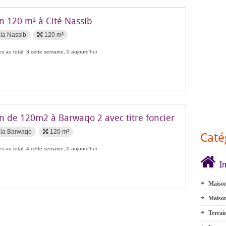
n 120 m² à Cité Nassib
la Nassib
120 m²
s au total, 3 cette semaine, 0 aujourd'hui
in de 120m2 à Barwaqo 2 avec titre foncier
ala Barwaqo
120 m²
Caté
s au total, 4 cette semaine, 0 aujourd'hui
I
Maison
Maison
Terrai