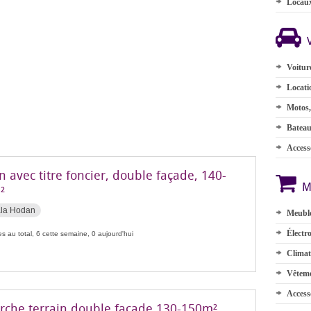
Locau
Voitur
Locati
Motos,
Batea
Accesso
n avec titre foncier, double façade, 140-
M
²
ala Hodan
Meuble
Électr
s au total, 6 cette semaine, 0 aujourd'hui
Climat
Vêteme
Access
rche terrain double façade 130-150m²,