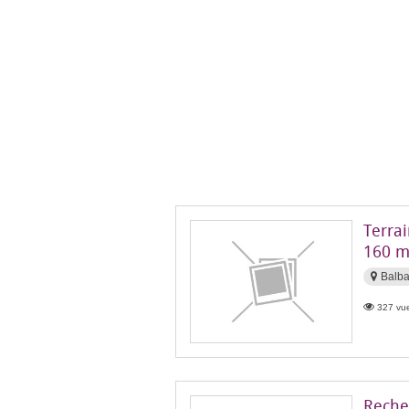
Terrai
160 m
Balb
327 vue
Reche