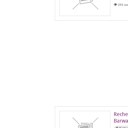
253 vue
Recher
Barwa