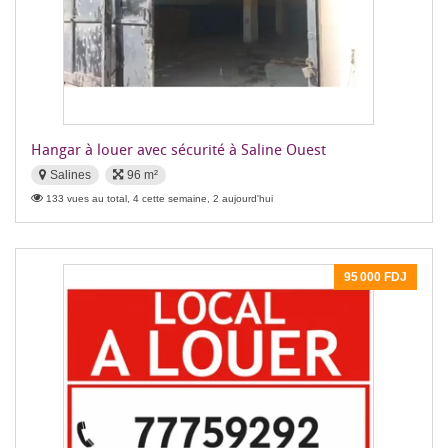
Hangar à louer avec sécurité à Saline Ouest
Salines
96 m²
133 vues au total, 4 cette semaine, 2 aujourd'hui
95 000 FDJ