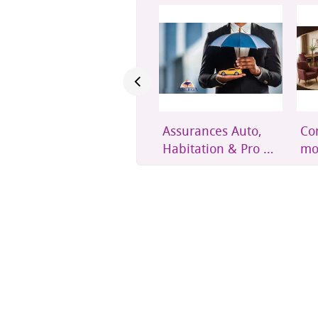
Expéditions cargo
Assurances Auto,
Con
hebdomadaires
Habitation & Pro –
mo
Amerga Assurances
to