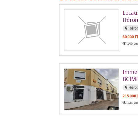
Locau
Héron
Héro
60 000 
140 vue
Immeu
BCIMR
Héro
215 000 
134 vue