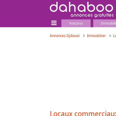
Voitures
Immobil
Annonces Djibouti
Immobilier
L
Terrain
Locaux commerciaux
Emplois & Services
Emplois
Services
Matériel professionnel
Locaux commercia