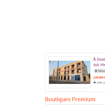
À lou
sur m
Héro
130 000
2600 vu
Boutiques Premium