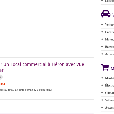
Locau
Voitur
Locati
Motos,
Batea
Accesso
er un Local commercial à Héron avec vue
M
er
n
Meuble
 FDJ
Électr
es au total, 13 cette semaine, 2 aujourd'hui
Climat
Vêteme
Access