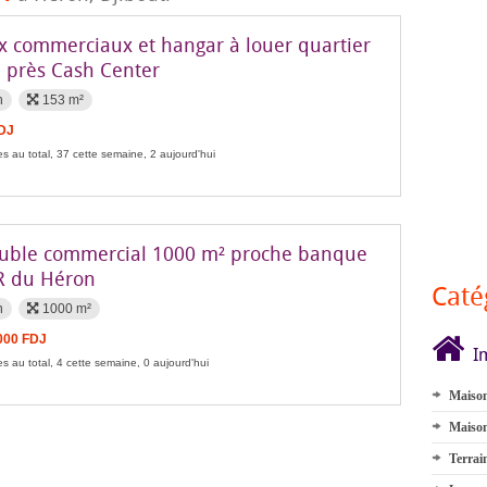
x commerciaux et hangar à louer quartier
 près Cash Center
n
153 m²
FDJ
s au total, 37 cette semaine, 2 aujourd'hui
ble commercial 1000 m² proche banque
 du Héron
Caté
n
1000 m²
000 FDJ
I
s au total, 4 cette semaine, 0 aujourd'hui
Maison
Maison
Terrai