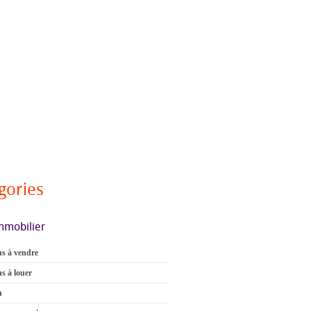
gories
mmobilier
s à vendre
s à louer
n