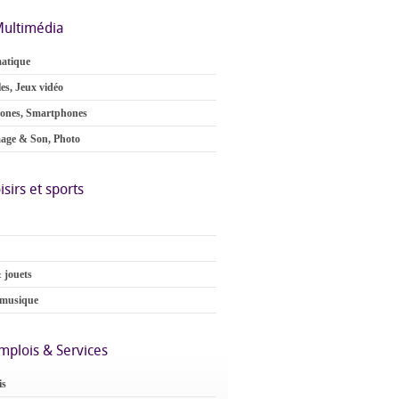
ultimédia
atique
es, Jeux vidéo
ones, Smartphones
age & Son, Photo
Résidence Levent –
Première assura
es,
Plus qu'une
islamique à
isirs et sports
 et
résidence, un lieu
Djibouti
laire
où l'on se sent chez
soi
 jouets
 musique
mplois & Services
is