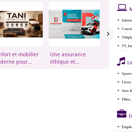
M
Inform
Consol
Téléph
TV, Im
fort et mobilier
Une assurance
Groupes
derne pour
éthique et
électrogèn
Lo
ute la maison
accessible à
onduleurs
Sports
Djibouti
énergie so
Livres
Jeux &
Films,
E
Emplo