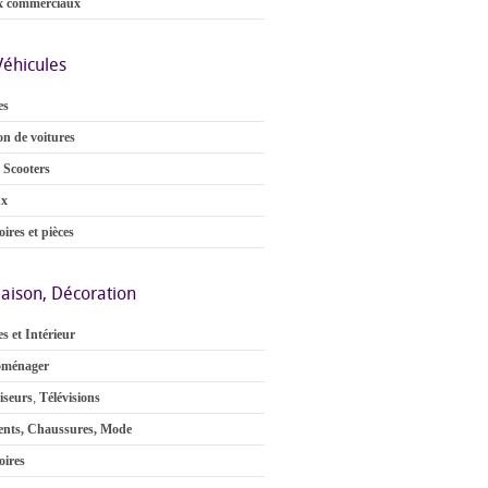
x commerciaux
Véhicules
es
on de voitures
 Scooters
ux
ires et pièces
aison, Décoration
s et Intérieur
oménager
iseurs
,
Télévisions
nts, Chaussures, Mode
oires